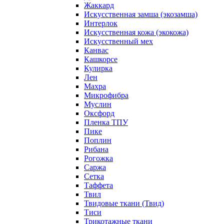
Жаккард
Искусственная замша (экозамша)
Интерлок
Искусственная кожа (экокожа)
Искусственный мех
Канвас
Кашкорсе
Кулирка
Лен
Махра
Микрофибра
Муслин
Оксфорд
Пленка ТПУ
Пике
Поплин
Рибана
Рогожка
Саржа
Сетка
Таффета
Твил
Твидовые ткани (Твид)
Тиси
Трикотажные ткани