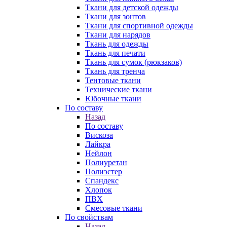
Ткани для детской одежды
Ткани для зонтов
Ткани для спортивной одежды
Ткани для нарядов
Ткань для одежды
Ткань для печати
Ткань для сумок (рюкзаков)
Ткань для тренча
Тентовые ткани
Технические ткани
Юбочные ткани
По составу
Назад
По составу
Вискоза
Лайкра
Нейлон
Полиуретан
Полиэстер
Спандекс
Хлопок
ПВХ
Смесовые ткани
По свойствам
Назад