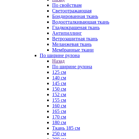
По свойствам
Светоотражающая
Бондированная ткань
Водоотталкивающая ткань
Гладкокрашеная ткань
Антипиллинг
Ветрозащитная ткань
Меланжевая ткань
Мембранные ткани
По ширине рулона
Назад
По ширине рулона
125 см
140 см
145 см
150 см
152 см
155 см
160 см
165 см
170 см
180 см
Ткань 185 см
250 см