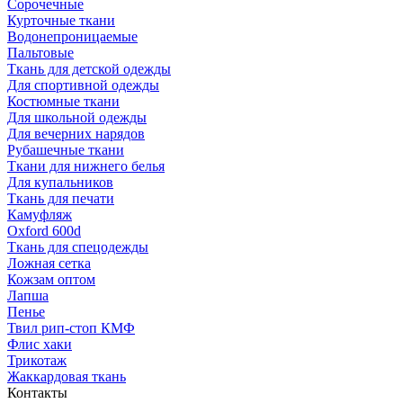
Сорочечные
Курточные ткани
Водонепроницаемые
Пальтовые
Ткань для детской одежды
Для спортивной одежды
Костюмные ткани
Для школьной одежды
Для вечерних нарядов
Рубашечные ткани
Ткани для нижнего белья
Для купальников
Ткань для печати
Камуфляж
Oxford 600d
Ткань для спецодежды
Ложная сетка
Кожзам оптом
Лапша
Пенье
Твил рип-стоп КМФ
Флис хаки
Трикотаж
Жаккардовая ткань
Контакты