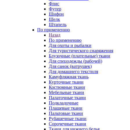
Флис
Футер
Шифон
Шелк
Штапель
По применению
Назад
По применению
Для охоты и рыбалки
Для туристического снаряжения
Блузочные (плательные) ткани
Для спецодежды (рабочей)
Для санок (ватрушек)
Для домашнего текстиля
Камуфляжная ткань
Курточные ткани
Костюмные ткани
Мебельные ткани
Палаточные ткани
Подкладочные
Плащевые ткани
Пальтовые ткани
Рубашечные ткани
Сорочечные ткани
Ткани для нижнего белья