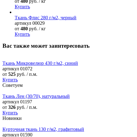
от
480
руб. / кг
Купить
Ткань Флис 280 г/м2, черный
артикул
00029
от
480
руб. / кг
Купить
Вас также может заинтересовать
Ткань Микровелюр 430 г/м2, синий
артикул
01072
от
525
руб. / п.м.
Купить
Советуем
Ткань Лен (30/70), натуральный
артикул
01197
от
326
руб. / п.м.
Купить
Новинки
Курточная ткань 130 г/м2, графитовый
артикул
01590