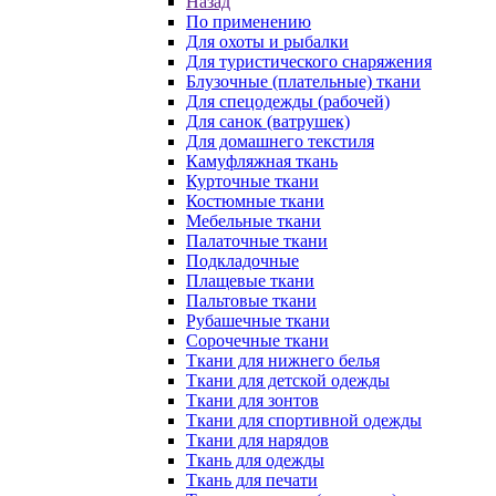
Назад
По применению
Для охоты и рыбалки
Для туристического снаряжения
Блузочные (плательные) ткани
Для спецодежды (рабочей)
Для санок (ватрушек)
Для домашнего текстиля
Камуфляжная ткань
Курточные ткани
Костюмные ткани
Мебельные ткани
Палаточные ткани
Подкладочные
Плащевые ткани
Пальтовые ткани
Рубашечные ткани
Сорочечные ткани
Ткани для нижнего белья
Ткани для детской одежды
Ткани для зонтов
Ткани для спортивной одежды
Ткани для нарядов
Ткань для одежды
Ткань для печати