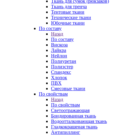
Ткань для сумок (рюкзаков)
Ткань для тренча
Тентовые ткани
Технические ткани
Юбочные ткани
По составу
Назад
По составу
Вискоза
Лайкра
Нейлон
Полиуретан
Полиэстер
Спандекс
Хлопок
ПВХ
Смесовые ткани
По свойствам
Назад
По свойствам
Светоотражающая
Бондированная ткань
Водоотталкивающая ткань
Гладкокрашеная ткань
Антипиллинг