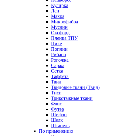
Кулирка
Лен
Махра
Микрофибра
Муслин
Оксфорд
Пленка ТПУ
Пике
Поплин
Рибана
Рогожка
Саржа
Сетка
Таффета
Твил
Твидовые ткани (Твид)
Тиси
Трикотажные ткани
Флис
Футер
Шифон
Шелк
Штапель
По применению