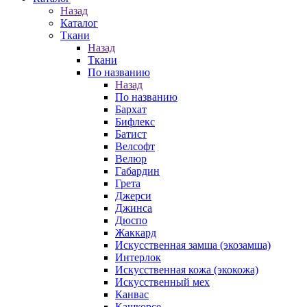
Назад
Каталог
Ткани
Назад
Ткани
По названию
Назад
По названию
Бархат
Бифлекс
Батист
Велсофт
Велюр
Габардин
Грета
Джерси
Джинса
Дюспо
Жаккард
Искусственная замша (экозамша)
Интерлок
Искусственная кожа (экокожа)
Искусственный мех
Канвас
Кашкорсе