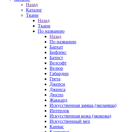
Назад
Каталог
Ткани
Назад
Ткани
По названию
Назад
По названию
Бархат
Бифлекс
Батист
Велсофт
Велюр
Габардин
Грета
Джерси
Джинса
Дюспо
Жаккард
Искусственная замша (экозамша)
Интерлок
Искусственная кожа (экокожа)
Искусственный мех
Канвас
Кашкорсе