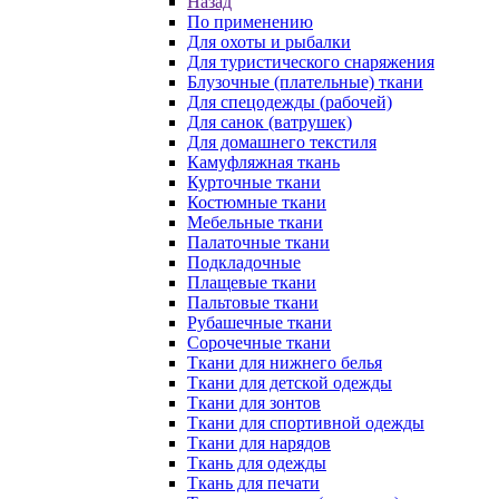
Назад
По применению
Для охоты и рыбалки
Для туристического снаряжения
Блузочные (плательные) ткани
Для спецодежды (рабочей)
Для санок (ватрушек)
Для домашнего текстиля
Камуфляжная ткань
Курточные ткани
Костюмные ткани
Мебельные ткани
Палаточные ткани
Подкладочные
Плащевые ткани
Пальтовые ткани
Рубашечные ткани
Сорочечные ткани
Ткани для нижнего белья
Ткани для детской одежды
Ткани для зонтов
Ткани для спортивной одежды
Ткани для нарядов
Ткань для одежды
Ткань для печати