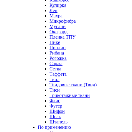
Кулирка
Лен
Махра
Микрофибра
Муслин
Оксфорд
Пленка ТПУ
Пике
Поплин
Рибана
Рогожка
Саржа
Сетка
Таффета
Твил
Твидовые ткани (Твид)
Тиси
Трикотажные ткани
Флис
Футер
Шифон
Шелк
Штапель
По применению