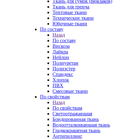
Ткань для сумок (рюкзаков)
Ткань для тренча
Тентовые ткани
Технические ткани
Юбочные ткани
По составу
Назад
По составу
Вискоза
Лайкра
Нейлон
Полиуретан
Полиэстер
Спандекс
Хлопок
ПВХ
Смесовые ткани
По свойствам
Назад
По свойствам
Светоотражающая
Бондированная ткань
Водоотталкивающая ткань
Гладкокрашеная ткань
Антипиллинг