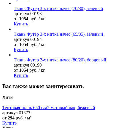
Ткань Футер 3-х нитка начес (70/30), зеленый
артикул
00193
от
1054
руб. / кг
Купить
Ткань Футер 3-х нитка начес (65/35), зеленый
артикул
00194
от
1054
руб. / кг
Купить
Ткань Футер 3-х нитка начес (80/20), бордовый
артикул
00190
от
1054
руб. / кг
Купить
Вас также может заинтересовать
Хиты
Тентовая ткань 650 г/м2 матовый лак, бежевый
артикул
01373
от
294
руб. / м²
Купить