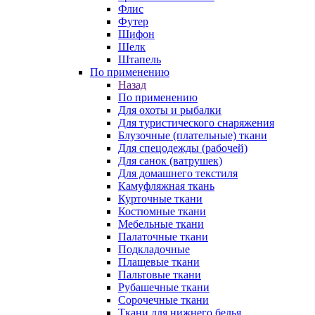
Флис
Футер
Шифон
Шелк
Штапель
По применению
Назад
По применению
Для охоты и рыбалки
Для туристического снаряжения
Блузочные (плательные) ткани
Для спецодежды (рабочей)
Для санок (ватрушек)
Для домашнего текстиля
Камуфляжная ткань
Курточные ткани
Костюмные ткани
Мебельные ткани
Палаточные ткани
Подкладочные
Плащевые ткани
Пальтовые ткани
Рубашечные ткани
Сорочечные ткани
Ткани для нижнего белья