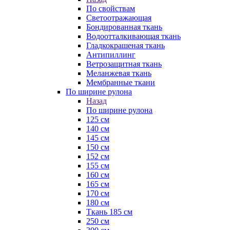
По свойствам
Светоотражающая
Бондированная ткань
Водоотталкивающая ткань
Гладкокрашеная ткань
Антипиллинг
Ветрозащитная ткань
Меланжевая ткань
Мембранные ткани
По ширине рулона
Назад
По ширине рулона
125 см
140 см
145 см
150 см
152 см
155 см
160 см
165 см
170 см
180 см
Ткань 185 см
250 см