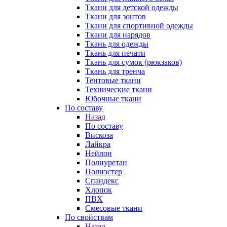
Ткани для детской одежды
Ткани для зонтов
Ткани для спортивной одежды
Ткани для нарядов
Ткань для одежды
Ткань для печати
Ткань для сумок (рюкзаков)
Ткань для тренча
Тентовые ткани
Технические ткани
Юбочные ткани
По составу
Назад
По составу
Вискоза
Лайкра
Нейлон
Полиуретан
Полиэстер
Спандекс
Хлопок
ПВХ
Смесовые ткани
По свойствам
Назад