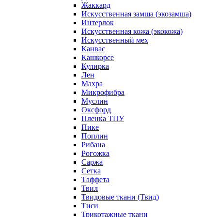
Жаккард
Искусственная замша (экозамша)
Интерлок
Искусственная кожа (экокожа)
Искусственный мех
Канвас
Кашкорсе
Кулирка
Лен
Махра
Микрофибра
Муслин
Оксфорд
Пленка ТПУ
Пике
Поплин
Рибана
Рогожка
Саржа
Сетка
Таффета
Твил
Твидовые ткани (Твид)
Тиси
Трикотажные ткани