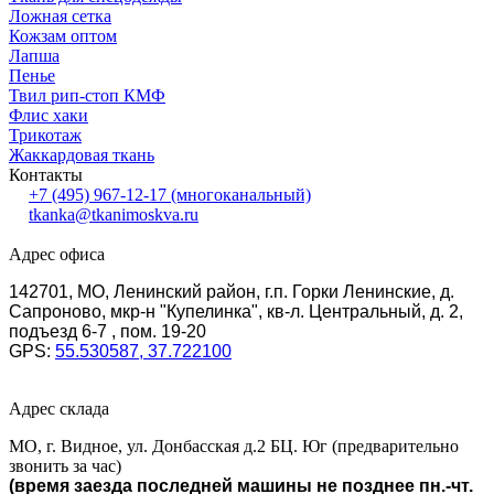
Ложная сетка
Кожзам оптом
Лапша
Пенье
Твил рип-стоп КМФ
Флис хаки
Трикотаж
Жаккардовая ткань
Контакты
+7 (495) 967-12-17
(многоканальный)
tkanka@tkanimoskva.ru
Адрес офиса
142701, МО, Ленинский район, г.п. Горки Ленинские, д.
Сапроново, мкр-н "Купелинка", кв-л. Центральный, д. 2,
подъезд 6-7 , пом. 19-20
GPS:
55.530587, 37.722100
Адрес склада
МО, г. Видное, ул. Донбасская д.2 БЦ. Юг (предварительно
звонить за час)
(время заезда последней машины не позднее пн.-чт.