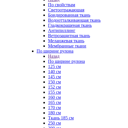
По свойствам
Светоотражающая
Бондированная ткань
Водоотталкивающая ткань
Гладкокрашеная ткань
Антипиллинг
Ветрозащитная ткань
Меланжевая ткань
Мембранные ткани
По ширине рулона
Назад
По ширине рулона
125 см
140 см
145 см
150 см
152 см
155 см
160 см
165 см
170 см
180 см
Ткань 185 см
250 см