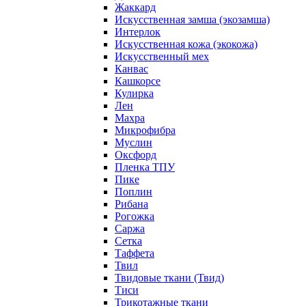
Жаккард
Искусственная замша (экозамша)
Интерлок
Искусственная кожа (экокожа)
Искусственный мех
Канвас
Кашкорсе
Кулирка
Лен
Махра
Микрофибра
Муслин
Оксфорд
Пленка ТПУ
Пике
Поплин
Рибана
Рогожка
Саржа
Сетка
Таффета
Твил
Твидовые ткани (Твид)
Тиси
Трикотажные ткани