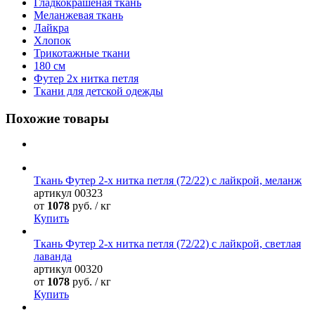
Гладкокрашеная ткань
Меланжевая ткань
Лайкра
Хлопок
Трикотажные ткани
180 см
Футер 2х нитка петля
Ткани для детской одежды
Похожие товары
Ткань Футер 2-х нитка петля (72/22) с лайкрой, меланж
артикул
00323
от
1078
руб. / кг
Купить
Ткань Футер 2-х нитка петля (72/22) с лайкрой, светлая
лаванда
артикул
00320
от
1078
руб. / кг
Купить