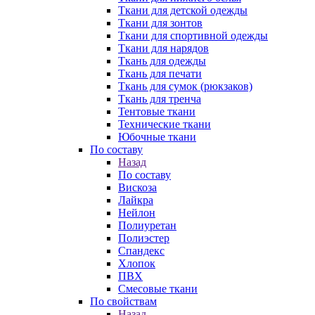
Ткани для детской одежды
Ткани для зонтов
Ткани для спортивной одежды
Ткани для нарядов
Ткань для одежды
Ткань для печати
Ткань для сумок (рюкзаков)
Ткань для тренча
Тентовые ткани
Технические ткани
Юбочные ткани
По составу
Назад
По составу
Вискоза
Лайкра
Нейлон
Полиуретан
Полиэстер
Спандекс
Хлопок
ПВХ
Смесовые ткани
По свойствам
Назад