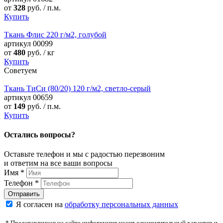
от
328
руб. / п.м.
Купить
Ткань Флис 220 г/м2, голубой
артикул
00099
от
480
руб. / кг
Купить
Советуем
Ткань ТиСи (80/20) 120 г/м2, светло-серый
артикул
00659
от
149
руб. / п.м.
Купить
Остались вопросы?
Оставьте телефон и мы с радостью перезвоним
и ответим на все ваши вопросы
Имя
*
Телефон
*
Я согласен на
обработку персональных данных
* Представленная на сайте информация носит ознакомительный характер и