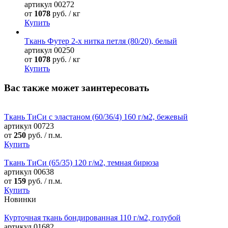
артикул
00272
от
1078
руб. / кг
Купить
Ткань Футер 2-х нитка петля (80/20), белый
артикул
00250
от
1078
руб. / кг
Купить
Вас также может заинтересовать
Ткань ТиСи с эластаном (60/36/4) 160 г/м2, бежевый
артикул
00723
от
250
руб. / п.м.
Купить
Ткань ТиСи (65/35) 120 г/м2, темная бирюза
артикул
00638
от
159
руб. / п.м.
Купить
Новинки
Курточная ткань бондированная 110 г/м2, голубой
артикул
01682