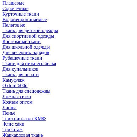
Плащевые
Сорочечные
Курточные ткани
Водонепроницаемые
Пальтовые
Ткань для детской одежды
Для спортивной одежды
Костюмные ткани
Для школьной одежды
Для вечерних нарядов
Рубашечные ткани
Ткани для нижнего белья
Для купальников
Ткань для печати
Камуфляж
Oxford 600d
Ткань для спецодежды
Ложная сетка
Кожзам оптом
Лапша
Пенье
Твил рип-стоп КМФ
Флис хаки
Трикотаж
Жаккардовая ткань