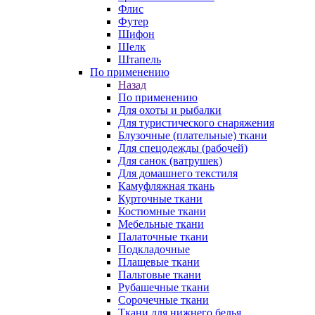
Флис
Футер
Шифон
Шелк
Штапель
По применению
Назад
По применению
Для охоты и рыбалки
Для туристического снаряжения
Блузочные (плательные) ткани
Для спецодежды (рабочей)
Для санок (ватрушек)
Для домашнего текстиля
Камуфляжная ткань
Курточные ткани
Костюмные ткани
Мебельные ткани
Палаточные ткани
Подкладочные
Плащевые ткани
Пальтовые ткани
Рубашечные ткани
Сорочечные ткани
Ткани для нижнего белья