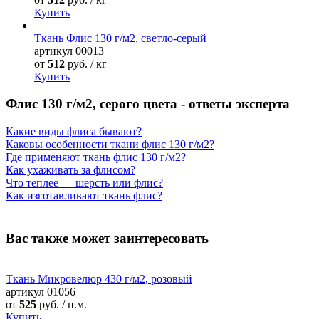
Купить
Ткань Флис 130 г/м2, светло-серый
артикул
00013
от
512
руб. / кг
Купить
Флис 130 г/м2, серого цвета - ответы эксперта
Какие виды флиса бывают?
Каковы особенности ткани флис 130 г/м2?
Где применяют ткань флис 130 г/м2?
Как ухаживать за флисом?
Что теплее — шерсть или флис?
Как изготавливают ткань флис?
Вас также может заинтересовать
Ткань Микровелюр 430 г/м2, розовый
артикул
01056
от
525
руб. / п.м.
Купить