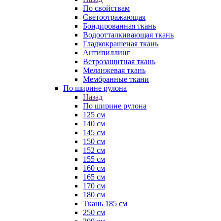
По свойствам
Светоотражающая
Бондированная ткань
Водоотталкивающая ткань
Гладкокрашеная ткань
Антипиллинг
Ветрозащитная ткань
Меланжевая ткань
Мембранные ткани
По ширине рулона
Назад
По ширине рулона
125 см
140 см
145 см
150 см
152 см
155 см
160 см
165 см
170 см
180 см
Ткань 185 см
250 см