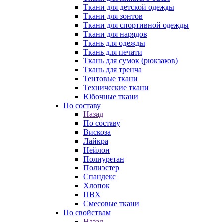
Ткани для детской одежды
Ткани для зонтов
Ткани для спортивной одежды
Ткани для нарядов
Ткань для одежды
Ткань для печати
Ткань для сумок (рюкзаков)
Ткань для тренча
Тентовые ткани
Технические ткани
Юбочные ткани
По составу
Назад
По составу
Вискоза
Лайкра
Нейлон
Полиуретан
Полиэстер
Спандекс
Хлопок
ПВХ
Смесовые ткани
По свойствам
Назад