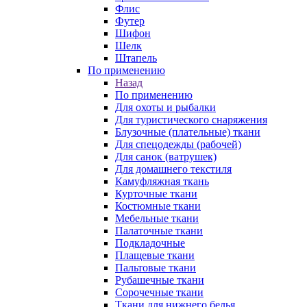
Флис
Футер
Шифон
Шелк
Штапель
По применению
Назад
По применению
Для охоты и рыбалки
Для туристического снаряжения
Блузочные (плательные) ткани
Для спецодежды (рабочей)
Для санок (ватрушек)
Для домашнего текстиля
Камуфляжная ткань
Курточные ткани
Костюмные ткани
Мебельные ткани
Палаточные ткани
Подкладочные
Плащевые ткани
Пальтовые ткани
Рубашечные ткани
Сорочечные ткани
Ткани для нижнего белья