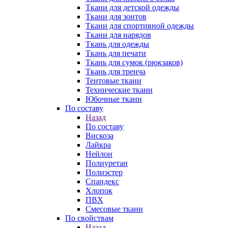
Ткани для детской одежды
Ткани для зонтов
Ткани для спортивной одежды
Ткани для нарядов
Ткань для одежды
Ткань для печати
Ткань для сумок (рюкзаков)
Ткань для тренча
Тентовые ткани
Технические ткани
Юбочные ткани
По составу
Назад
По составу
Вискоза
Лайкра
Нейлон
Полиуретан
Полиэстер
Спандекс
Хлопок
ПВХ
Смесовые ткани
По свойствам
Назад