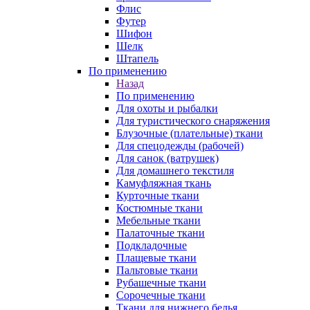
Флис
Футер
Шифон
Шелк
Штапель
По применению
Назад
По применению
Для охоты и рыбалки
Для туристического снаряжения
Блузочные (плательные) ткани
Для спецодежды (рабочей)
Для санок (ватрушек)
Для домашнего текстиля
Камуфляжная ткань
Курточные ткани
Костюмные ткани
Мебельные ткани
Палаточные ткани
Подкладочные
Плащевые ткани
Пальтовые ткани
Рубашечные ткани
Сорочечные ткани
Ткани для нижнего белья