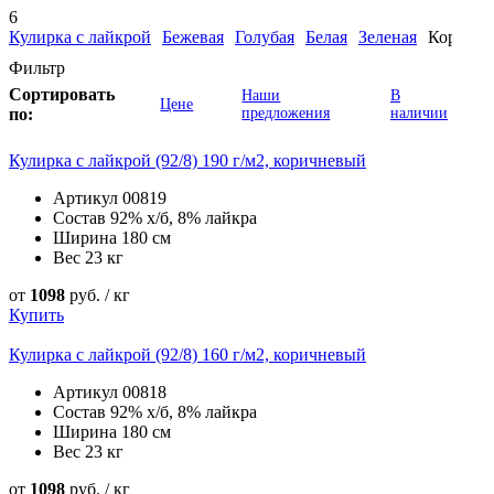
6
Кулирка с лайкрой
Бежевая
Голубая
Белая
Зеленая
Коричне
Фильтр
Сортировать
Наши
В
Цене
по:
предложения
наличии
Кулирка с лайкрой (92/8) 190 г/м2, коричневый
Артикул
00819
Состав
92% х/б, 8% лайкра
Ширина
180 см
Вес
23 кг
от
1098
руб. / кг
Купить
Кулирка с лайкрой (92/8) 160 г/м2, коричневый
Артикул
00818
Состав
92% х/б, 8% лайкра
Ширина
180 см
Вес
23 кг
от
1098
руб. / кг