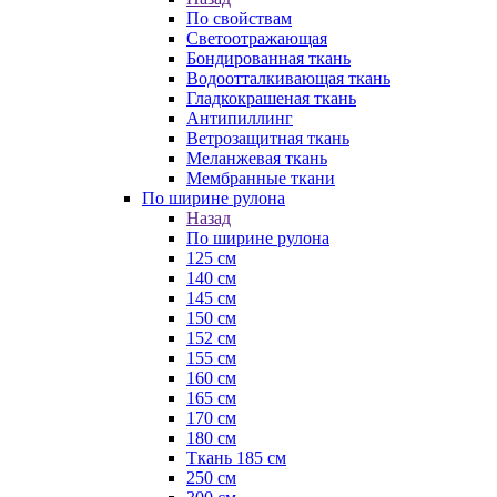
По свойствам
Светоотражающая
Бондированная ткань
Водоотталкивающая ткань
Гладкокрашеная ткань
Антипиллинг
Ветрозащитная ткань
Меланжевая ткань
Мембранные ткани
По ширине рулона
Назад
По ширине рулона
125 см
140 см
145 см
150 см
152 см
155 см
160 см
165 см
170 см
180 см
Ткань 185 см
250 см