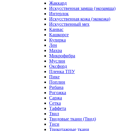
Жаккард
Искусственная замша (экозамша)
Интерлок
Искусственная кожа (экокожа)
Искусственный мех
Канвас
Кашкорсе
Кулирка
Лен
Махра
Микрофибра
Муслин
Оксфорд
Пленка ТПУ
Пике
Поплин
Рибана
Рогожка
Саржа
Сетка
Таффета
Твил
Твидовые ткани (Твид)
Тиси
Трикотажные ткани