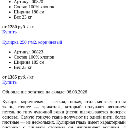
Артикул
00820
Состав
100% хлопок
Ширина
180 см
Вес
23 кг
от
1280
руб. / кг
Купить
Кулирка 250 г/м2, коричневый
Артикул
00823
Состав
100% хлопок
Ширина
185 см
Вес
23 кг
от
1385
руб. / кг
Купить
Обновление остатков на складе: 06.08.2026
Кулирка коричневая — легкая, тонкая, стильная элегантная
ткань, точнее — трикотаж, который получают вязанием
петель по типу чулочной вязки (петли вывязываются поперек
основы). Самую тонкую ткань получают из одной нити, более
плотные — из нескольких. Кулирная гладь имеет характерный
рисунок: с лицевой стороны он напоминает косички, с