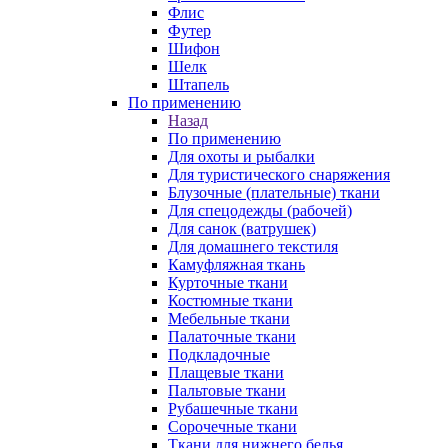
Флис
Футер
Шифон
Шелк
Штапель
По применению
Назад
По применению
Для охоты и рыбалки
Для туристического снаряжения
Блузочные (плательные) ткани
Для спецодежды (рабочей)
Для санок (ватрушек)
Для домашнего текстиля
Камуфляжная ткань
Курточные ткани
Костюмные ткани
Мебельные ткани
Палаточные ткани
Подкладочные
Плащевые ткани
Пальтовые ткани
Рубашечные ткани
Сорочечные ткани
Ткани для нижнего белья