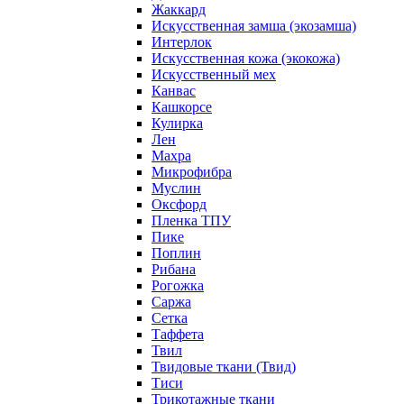
Жаккард
Искусственная замша (экозамша)
Интерлок
Искусственная кожа (экокожа)
Искусственный мех
Канвас
Кашкорсе
Кулирка
Лен
Махра
Микрофибра
Муслин
Оксфорд
Пленка ТПУ
Пике
Поплин
Рибана
Рогожка
Саржа
Сетка
Таффета
Твил
Твидовые ткани (Твид)
Тиси
Трикотажные ткани