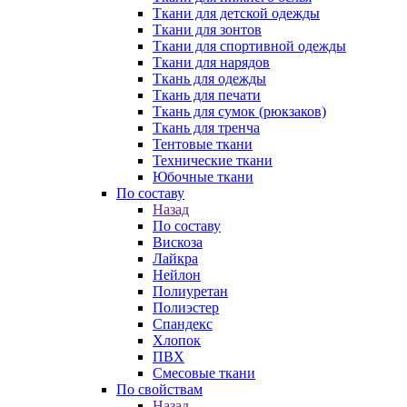
Ткани для детской одежды
Ткани для зонтов
Ткани для спортивной одежды
Ткани для нарядов
Ткань для одежды
Ткань для печати
Ткань для сумок (рюкзаков)
Ткань для тренча
Тентовые ткани
Технические ткани
Юбочные ткани
По составу
Назад
По составу
Вискоза
Лайкра
Нейлон
Полиуретан
Полиэстер
Спандекс
Хлопок
ПВХ
Смесовые ткани
По свойствам
Назад