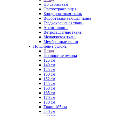
По свойствам
Светоотражающая
Бондированная ткань
Водоотталкивающая ткань
Гладкокрашеная ткань
Антипиллинг
Ветрозащитная ткань
Меланжевая ткань
Мембранные ткани
По ширине рулона
Назад
По ширине рулона
125 см
140 см
145 см
150 см
152 см
155 см
160 см
165 см
170 см
180 см
Ткань 185 см
250 см