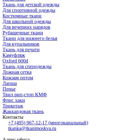
Ткань для детской одежды
Для спортивной одежды
Костюмные ткани
Для школьной одежды
Для вечерних нарядов
Рубашечные ткани
Ткани для нижнего белья
Для купальников
Ткань для печати
Камуфляж
Oxford 600d
Ткань для спецодежды
Ложная сетка
Кожзам оптом
Лапша
Пенье
Твил рип-стоп КМФ
Флис хаки
Трикотаж
Жаккардовая ткань
Контакты
+7 (495) 967-12-17
(многоканальный)
tkanka@tkanimoskva.ru
Адрес офиса