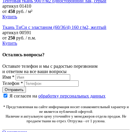
Тентовая ткань 900 г/м2 односторонний лак, серый
артикул
01410
от
458
руб. / м²
Купить
Ткань ТиСи с эластаном (60/36/4) 160 г/м2, желтый
артикул
00591
от
250
руб. / п.м.
Купить
Остались вопросы?
Оставьте телефон и мы с радостью перезвоним
и ответим на все ваши вопросы
Имя
*
Телефон
*
Я согласен на
обработку персональных данных
* Представленная на сайте информация носит ознакомительный характер и
не является публичной офертой.
Наличие и актуальную цену уточняйте у менеджеров отдела продаж. Не
продаем ткани на отрез. Отгрузка - от 1 рулона.