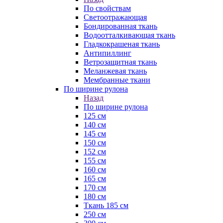
По свойствам
Светоотражающая
Бондированная ткань
Водоотталкивающая ткань
Гладкокрашеная ткань
Антипиллинг
Ветрозащитная ткань
Меланжевая ткань
Мембранные ткани
По ширине рулона
Назад
По ширине рулона
125 см
140 см
145 см
150 см
152 см
155 см
160 см
165 см
170 см
180 см
Ткань 185 см
250 см