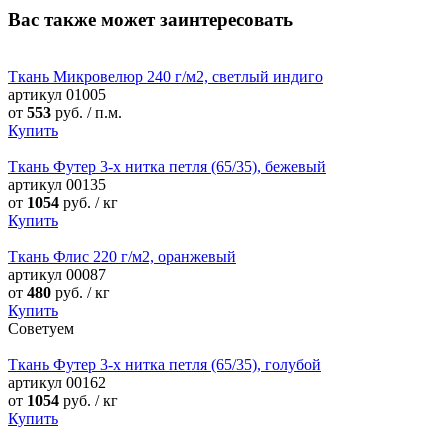
Вас также может заинтересовать
Ткань Микровелюр 240 г/м2, светлый индиго
артикул
01005
от
553
руб. / п.м.
Купить
Ткань Футер 3-х нитка петля (65/35), бежевый
артикул
00135
от
1054
руб. / кг
Купить
Ткань Флис 220 г/м2, оранжевый
артикул
00087
от
480
руб. / кг
Купить
Советуем
Ткань Футер 3-х нитка петля (65/35), голубой
артикул
00162
от
1054
руб. / кг
Купить