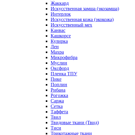
Жаккард
Искусственная замша (экозамша)
Интерлок
Искусственная кожа (экокожа)
Искусственный мех
Канвас
Кашкорсе
Кулирка
Лен
Махра
Микрофибра
Муслин
Оксфорд
Пленка ТПУ
Пике
Поплин
Рибана
Рогожка
Саржа
Сетка
Таффета
Твил
Твидовые ткани (Твид)
Тиси
Трикотажные ткани