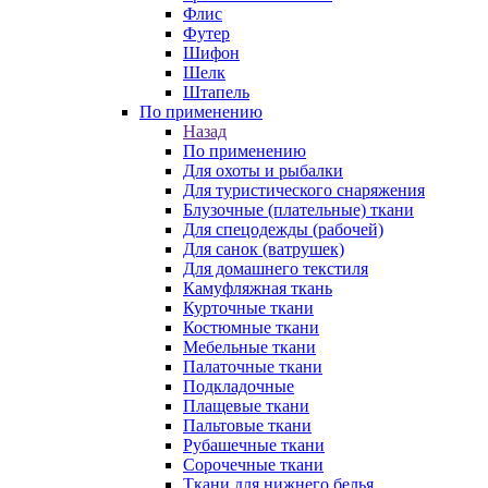
Флис
Футер
Шифон
Шелк
Штапель
По применению
Назад
По применению
Для охоты и рыбалки
Для туристического снаряжения
Блузочные (плательные) ткани
Для спецодежды (рабочей)
Для санок (ватрушек)
Для домашнего текстиля
Камуфляжная ткань
Курточные ткани
Костюмные ткани
Мебельные ткани
Палаточные ткани
Подкладочные
Плащевые ткани
Пальтовые ткани
Рубашечные ткани
Сорочечные ткани
Ткани для нижнего белья