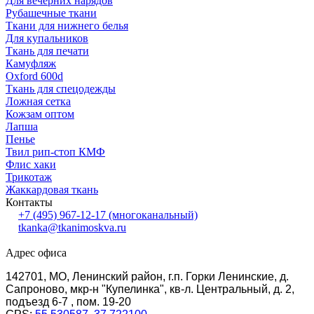
Для вечерних нарядов
Рубашечные ткани
Ткани для нижнего белья
Для купальников
Ткань для печати
Камуфляж
Oxford 600d
Ткань для спецодежды
Ложная сетка
Кожзам оптом
Лапша
Пенье
Твил рип-стоп КМФ
Флис хаки
Трикотаж
Жаккардовая ткань
Контакты
+7 (495) 967-12-17
(многоканальный)
tkanka@tkanimoskva.ru
Адрес офиса
142701, МО, Ленинский район, г.п. Горки Ленинские, д.
Сапроново, мкр-н "Купелинка", кв-л. Центральный, д. 2,
подъезд 6-7 , пом. 19-20