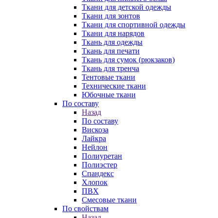
Ткани для детской одежды
Ткани для зонтов
Ткани для спортивной одежды
Ткани для нарядов
Ткань для одежды
Ткань для печати
Ткань для сумок (рюкзаков)
Ткань для тренча
Тентовые ткани
Технические ткани
Юбочные ткани
По составу
Назад
По составу
Вискоза
Лайкра
Нейлон
Полиуретан
Полиэстер
Спандекс
Хлопок
ПВХ
Смесовые ткани
По свойствам
Назад