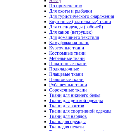
Назад
По применению
Для охоты и рыбалки
Для туристического снаряжения
Блузочные (плательные) ткани
Для спецодежды (рабочей)
Для санок (ватрушек)
Для домашнего текстиля
Камуфляжная ткань
Курточные ткани
Костюмные ткани
Мебельные ткани
Палаточные ткани
Подкладочные
Плащевые ткани
Пальтовые ткани
Рубашечные ткани
Сорочечные ткани
Ткани для нижнего белья
Ткани для детской одежды
Ткани для зонтов
Ткани для спортивной одежды
Ткани для нарядов
Ткань для одежды
Ткань для печати