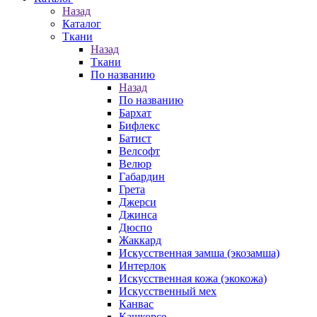
Назад
Каталог
Ткани
Назад
Ткани
По названию
Назад
По названию
Бархат
Бифлекс
Батист
Велсофт
Велюр
Габардин
Грета
Джерси
Джинса
Дюспо
Жаккард
Искусственная замша (экозамша)
Интерлок
Искусственная кожа (экокожа)
Искусственный мех
Канвас
Кашкорсе