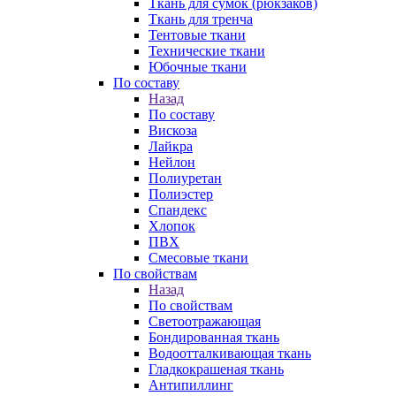
Ткань для сумок (рюкзаков)
Ткань для тренча
Тентовые ткани
Технические ткани
Юбочные ткани
По составу
Назад
По составу
Вискоза
Лайкра
Нейлон
Полиуретан
Полиэстер
Спандекс
Хлопок
ПВХ
Смесовые ткани
По свойствам
Назад
По свойствам
Светоотражающая
Бондированная ткань
Водоотталкивающая ткань
Гладкокрашеная ткань
Антипиллинг