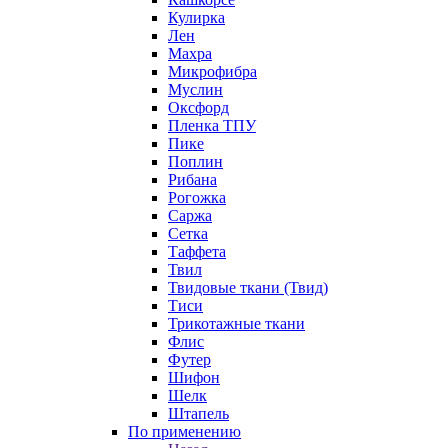
Кулирка
Лен
Махра
Микрофибра
Муслин
Оксфорд
Пленка ТПУ
Пике
Поплин
Рибана
Рогожка
Саржа
Сетка
Таффета
Твил
Твидовые ткани (Твид)
Тиси
Трикотажные ткани
Флис
Футер
Шифон
Шелк
Штапель
По применению