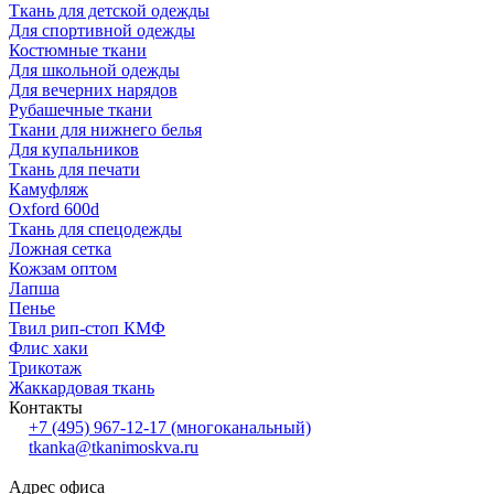
Ткань для детской одежды
Для спортивной одежды
Костюмные ткани
Для школьной одежды
Для вечерних нарядов
Рубашечные ткани
Ткани для нижнего белья
Для купальников
Ткань для печати
Камуфляж
Oxford 600d
Ткань для спецодежды
Ложная сетка
Кожзам оптом
Лапша
Пенье
Твил рип-стоп КМФ
Флис хаки
Трикотаж
Жаккардовая ткань
Контакты
+7 (495) 967-12-17
(многоканальный)
tkanka@tkanimoskva.ru
Адрес офиса