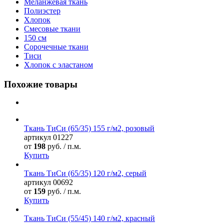
Меланжевая ткань
Полиэстер
Хлопок
Смесовые ткани
150 см
Сорочечные ткани
Тиси
Хлопок с эластаном
Похожие товары
Ткань ТиСи (65/35) 155 г/м2, розовый
артикул
01227
от
198
руб. / п.м.
Купить
Ткань ТиСи (65/35) 120 г/м2, серый
артикул
00692
от
159
руб. / п.м.
Купить
Ткань ТиСи (55/45) 140 г/м2, красный