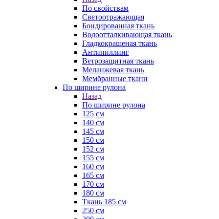
По свойствам
Светоотражающая
Бондированная ткань
Водоотталкивающая ткань
Гладкокрашеная ткань
Антипиллинг
Ветрозащитная ткань
Меланжевая ткань
Мембранные ткани
По ширине рулона
Назад
По ширине рулона
125 см
140 см
145 см
150 см
152 см
155 см
160 см
165 см
170 см
180 см
Ткань 185 см
250 см