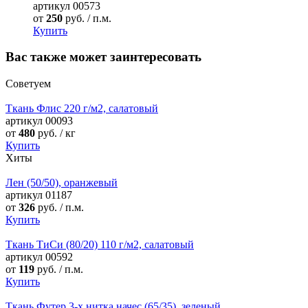
артикул
00573
от
250
руб. / п.м.
Купить
Вас также может заинтересовать
Советуем
Ткань Флис 220 г/м2, салатовый
артикул
00093
от
480
руб. / кг
Купить
Хиты
Лен (50/50), оранжевый
артикул
01187
от
326
руб. / п.м.
Купить
Ткань ТиСи (80/20) 110 г/м2, салатовый
артикул
00592
от
119
руб. / п.м.
Купить
Ткань Футер 3-х нитка начес (65/35), зеленый