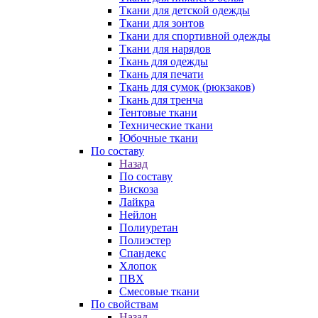
Ткани для детской одежды
Ткани для зонтов
Ткани для спортивной одежды
Ткани для нарядов
Ткань для одежды
Ткань для печати
Ткань для сумок (рюкзаков)
Ткань для тренча
Тентовые ткани
Технические ткани
Юбочные ткани
По составу
Назад
По составу
Вискоза
Лайкра
Нейлон
Полиуретан
Полиэстер
Спандекс
Хлопок
ПВХ
Смесовые ткани
По свойствам
Назад