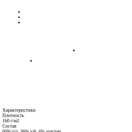
Характеристики
Плотность
160 г/м2
Состав
60% п/э, 36% х/б, 4% эластан