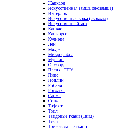
Жаккард
Искусственная замша (экозамша)
Интерлок
Искусственная кожа (экокожа)
Искусственный мех
Канвас
Кашкорсе
Кулирка
Лен
Махра
Микрофибра
Муслин
Оксфорд
Пленка ТПУ
Пике
Поплин
Рибана
Рогожка
Саржа
Сетка
Таффета
Твил
Твидовые ткани (Твид)
Тиси
Трикотажные ткани