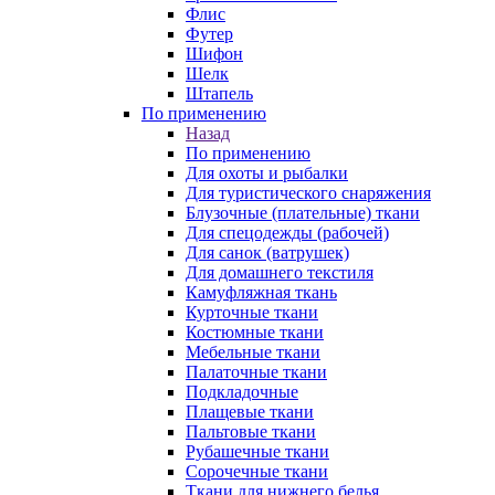
Флис
Футер
Шифон
Шелк
Штапель
По применению
Назад
По применению
Для охоты и рыбалки
Для туристического снаряжения
Блузочные (плательные) ткани
Для спецодежды (рабочей)
Для санок (ватрушек)
Для домашнего текстиля
Камуфляжная ткань
Курточные ткани
Костюмные ткани
Мебельные ткани
Палаточные ткани
Подкладочные
Плащевые ткани
Пальтовые ткани
Рубашечные ткани
Сорочечные ткани
Ткани для нижнего белья