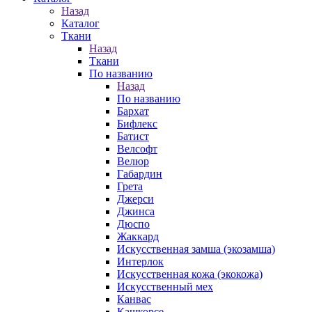
Назад
Каталог
Ткани
Назад
Ткани
По названию
Назад
По названию
Бархат
Бифлекс
Батист
Велсофт
Велюр
Габардин
Грета
Джерси
Джинса
Дюспо
Жаккард
Искусственная замша (экозамша)
Интерлок
Искусственная кожа (экокожа)
Искусственный мех
Канвас
Кашкорсе