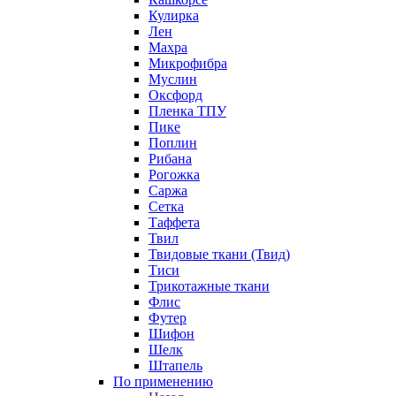
Кулирка
Лен
Махра
Микрофибра
Муслин
Оксфорд
Пленка ТПУ
Пике
Поплин
Рибана
Рогожка
Саржа
Сетка
Таффета
Твил
Твидовые ткани (Твид)
Тиси
Трикотажные ткани
Флис
Футер
Шифон
Шелк
Штапель
По применению