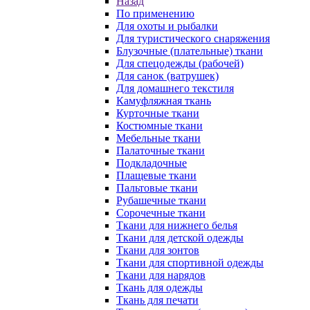
Назад
По применению
Для охоты и рыбалки
Для туристического снаряжения
Блузочные (плательные) ткани
Для спецодежды (рабочей)
Для санок (ватрушек)
Для домашнего текстиля
Камуфляжная ткань
Курточные ткани
Костюмные ткани
Мебельные ткани
Палаточные ткани
Подкладочные
Плащевые ткани
Пальтовые ткани
Рубашечные ткани
Сорочечные ткани
Ткани для нижнего белья
Ткани для детской одежды
Ткани для зонтов
Ткани для спортивной одежды
Ткани для нарядов
Ткань для одежды
Ткань для печати