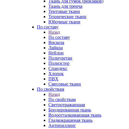
Ткань для сумок (рюкзаков)
Ткань для тренча
Тентовые ткани
Технические ткани
Юбочные ткани
По составу
Назад
По составу
Вискоза
Лайкра
Нейлон
Полиуретан
Полиэстер
Спандекс
Хлопок
ПВХ
Смесовые ткани
По свойствам
Назад
По свойствам
Светоотражающая
Бондированная ткань
Водоотталкивающая ткань
Гладкокрашеная ткань
Антипиллинг