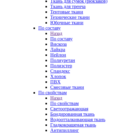
Ткань для сумок (рюкзаков)
Ткань для тренча
Тентовые ткани
Технические ткани
Юбочные ткани
По составу
Назад
По составу
Вискоза
Лайкра
Нейлон
Полиуретан
Полиэстер
Спандекс
Хлопок
ПВХ
Смесовые ткани
По свойствам
Назад
По свойствам
Светоотражающая
Бондированная ткань
Водоотталкивающая ткань
Гладкокрашеная ткань
Антипиллинг