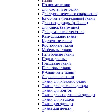
Назад
По применению
Для охоты и рыбалки
Для туристического снаряжения
Блузочные (плательные) ткани
Для спецодежды (рабочей)
Для санок (ватрушек)
Для домашнего текстиля
Камуфляжная ткань
Курточные ткани
Костюмные ткани
Мебельные ткани
Палаточные ткани
Подкладочные
Плащевые ткани
Пальтовые ткани
Рубашечные ткани
Сорочечные ткани
Ткани для нижнего белья
Ткани для детской одежды
Ткани для зонтов
Ткани для спортивной одежды
Ткани для нарядов
Ткань для одежды
Ткань для печати