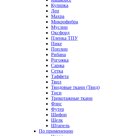
Кулирка
Лен
Махра
Микрофибра
Муслин
Оксфорд
Пленка ТПУ
Пике
Поплин
Рибана
Рогожка
Саржа
Сетка
Таффета
Твил
Твидовые ткани (Твид)
Тиси
Трикотажные ткани
Флис
Футер
Шифон
Шелк
Штапель
По применению