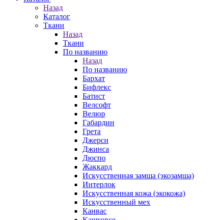
Назад
Каталог
Ткани
Назад
Ткани
По названию
Назад
По названию
Бархат
Бифлекс
Батист
Велсофт
Велюр
Габардин
Грета
Джерси
Джинса
Дюспо
Жаккард
Искусственная замша (экозамша)
Интерлок
Искусственная кожа (экокожа)
Искусственный мех
Канвас
Кашкорсе