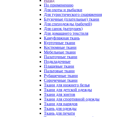
Назад
По применению
Для охоты и рыбалки
Для туристического снаряжения
Блузочные (плательные) ткани
Для спецодежды (рабочей)
Для санок (ватрушек)
Для домашнего текстиля
Камуфляжная ткань
Курточные ткани
Костюмные ткани
Мебельные ткани
Палаточные ткани
Подкладочные
Плащевые ткани
Пальтовые ткани
Рубашечные ткани
Сорочечные ткани
Ткани для нижнего белья
Ткани для детской одежды
Ткани для зонтов
Ткани для спортивной одежды
Ткани для нарядов
Ткань для одежды
Ткань для печати