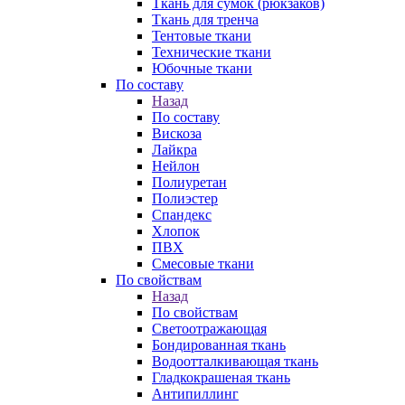
Ткань для сумок (рюкзаков)
Ткань для тренча
Тентовые ткани
Технические ткани
Юбочные ткани
По составу
Назад
По составу
Вискоза
Лайкра
Нейлон
Полиуретан
Полиэстер
Спандекс
Хлопок
ПВХ
Смесовые ткани
По свойствам
Назад
По свойствам
Светоотражающая
Бондированная ткань
Водоотталкивающая ткань
Гладкокрашеная ткань
Антипиллинг