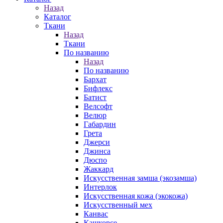
Назад
Каталог
Ткани
Назад
Ткани
По названию
Назад
По названию
Бархат
Бифлекс
Батист
Велсофт
Велюр
Габардин
Грета
Джерси
Джинса
Дюспо
Жаккард
Искусственная замша (экозамша)
Интерлок
Искусственная кожа (экокожа)
Искусственный мех
Канвас
Кашкорсе