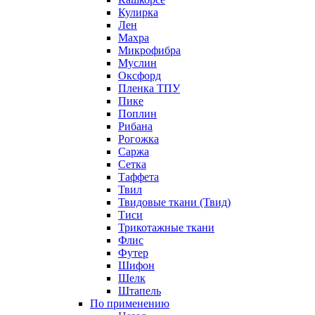
Кулирка
Лен
Махра
Микрофибра
Муслин
Оксфорд
Пленка ТПУ
Пике
Поплин
Рибана
Рогожка
Саржа
Сетка
Таффета
Твил
Твидовые ткани (Твид)
Тиси
Трикотажные ткани
Флис
Футер
Шифон
Шелк
Штапель
По применению