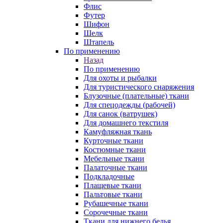
Флис
Футер
Шифон
Шелк
Штапель
По применению
Назад
По применению
Для охоты и рыбалки
Для туристического снаряжения
Блузочные (плательные) ткани
Для спецодежды (рабочей)
Для санок (ватрушек)
Для домашнего текстиля
Камуфляжная ткань
Курточные ткани
Костюмные ткани
Мебельные ткани
Палаточные ткани
Подкладочные
Плащевые ткани
Пальтовые ткани
Рубашечные ткани
Сорочечные ткани
Ткани для нижнего белья