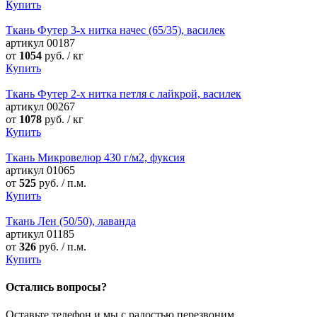
Купить
Ткань Футер 3-х нитка начес (65/35), василек
артикул
00187
от
1054
руб. / кг
Купить
Ткань Футер 2-х нитка петля с лайкрой, василек
артикул
00267
от
1078
руб. / кг
Купить
Ткань Микровелюр 430 г/м2, фуксия
артикул
01065
от
525
руб. / п.м.
Купить
Ткань Лен (50/50), лаванда
артикул
01185
от
326
руб. / п.м.
Купить
Остались вопросы?
Оставьте телефон и мы с радостью перезвоним