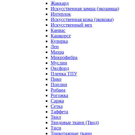
Жаккард
Искусственная замша (экозамша)
Интерлок
Искусственная кожа (экокожа)
Искусственный мех
Канвас
Кашкорсе
Кулирка
Лен
Махра
Микрофибра
Муслин
Оксфорд
Пленка ТПУ
Пике
Поплин
Рибана
Рогожка
Саржа
Сетка
Таффета
Твил
Твидовые ткани (Твид)
Тиси
Трикотажные ткани