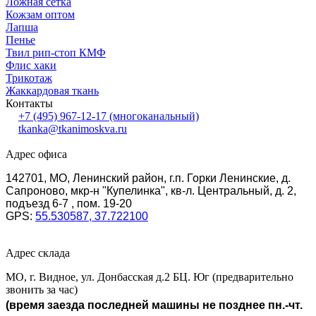
Ложная сетка
Кожзам оптом
Лапша
Пенье
Твил рип-стоп КМФ
Флис хаки
Трикотаж
Жаккардовая ткань
Контакты
+7 (495) 967-12-17
(многоканальный)
tkanka@tkanimoskva.ru
Адрес офиса
142701, МО, Ленинский район, г.п. Горки Ленинские, д.
Сапроново, мкр-н "Купелинка", кв-л. Центральный, д. 2,
подъезд 6-7 , пом. 19-20
GPS:
55.530587, 37.722100
Адрес склада
МО, г. Видное, ул. Донбасская д.2 БЦ. Юг (предварительно
звонить за час)
(время заезда последней машины не позднее пн.-чт.