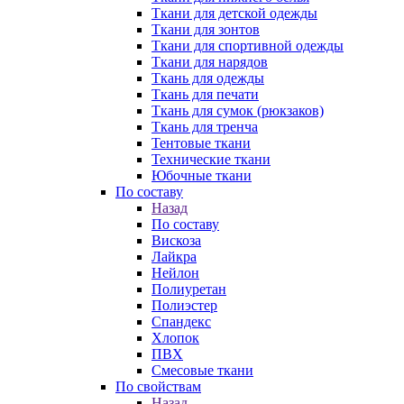
Ткани для детской одежды
Ткани для зонтов
Ткани для спортивной одежды
Ткани для нарядов
Ткань для одежды
Ткань для печати
Ткань для сумок (рюкзаков)
Ткань для тренча
Тентовые ткани
Технические ткани
Юбочные ткани
По составу
Назад
По составу
Вискоза
Лайкра
Нейлон
Полиуретан
Полиэстер
Спандекс
Хлопок
ПВХ
Смесовые ткани
По свойствам
Назад