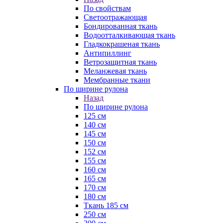
По свойствам
Светоотражающая
Бондированная ткань
Водоотталкивающая ткань
Гладкокрашеная ткань
Антипиллинг
Ветрозащитная ткань
Меланжевая ткань
Мембранные ткани
По ширине рулона
Назад
По ширине рулона
125 см
140 см
145 см
150 см
152 см
155 см
160 см
165 см
170 см
180 см
Ткань 185 см
250 см