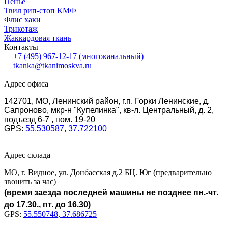
Пенье
Твил рип-стоп КМФ
Флис хаки
Трикотаж
Жаккардовая ткань
Контакты
+7 (495) 967-12-17
(многоканальный)
tkanka@tkanimoskva.ru
Адрес офиса
142701, МО, Ленинский район, г.п. Горки Ленинские, д.
Сапроново, мкр-н "Купелинка", кв-л. Центральный, д. 2,
подъезд 6-7 , пом. 19-20
GPS:
55.530587, 37.722100
Адрес склада
МО, г. Видное, ул. Донбасская д.2 БЦ. Юг (предварительно
звонить за час)
(время заезда последней машины не позднее пн.-чт.
до 17.30., пт. до 16.30)
GPS:
55.550748, 37.686725