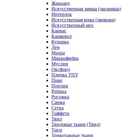
Жаккард
Искусственная замша (экозамша)
Интерлок
Искусственная кожа (экокожа)
Искусственный мех
Канвас
Кашкорсе
Кулирка
Лен
Махра
Микрофибра
Муслин
Оксфорд
Пленка ТПУ
Пике
Поплин
Рибана
Рогожка
Саржа
Сетка
Таффета
Твил
Твидовые ткани (Твид)
Тиси
Трикотажные ткани