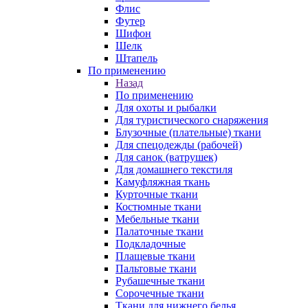
Флис
Футер
Шифон
Шелк
Штапель
По применению
Назад
По применению
Для охоты и рыбалки
Для туристического снаряжения
Блузочные (плательные) ткани
Для спецодежды (рабочей)
Для санок (ватрушек)
Для домашнего текстиля
Камуфляжная ткань
Курточные ткани
Костюмные ткани
Мебельные ткани
Палаточные ткани
Подкладочные
Плащевые ткани
Пальтовые ткани
Рубашечные ткани
Сорочечные ткани
Ткани для нижнего белья