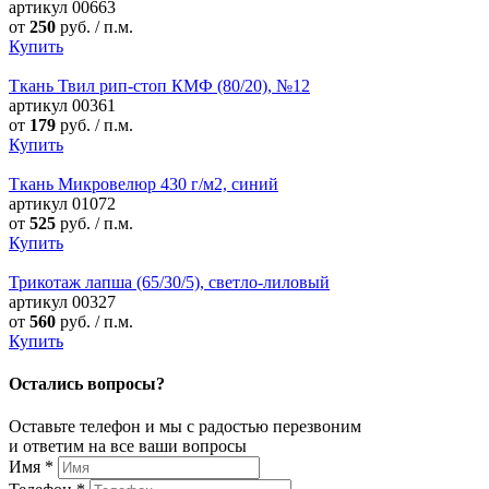
артикул
00663
от
250
руб. / п.м.
Купить
Ткань Твил рип-стоп КМФ (80/20), №12
артикул
00361
от
179
руб. / п.м.
Купить
Ткань Микровелюр 430 г/м2, синий
артикул
01072
от
525
руб. / п.м.
Купить
Трикотаж лапша (65/30/5), светло-лиловый
артикул
00327
от
560
руб. / п.м.
Купить
Остались вопросы?
Оставьте телефон и мы с радостью перезвоним
и ответим на все ваши вопросы
Имя
*