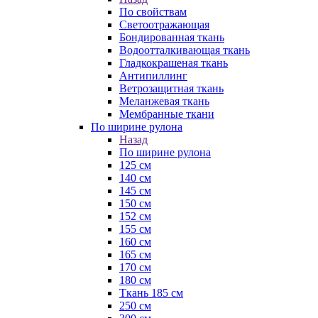
По свойствам
Светоотражающая
Бондированная ткань
Водоотталкивающая ткань
Гладкокрашеная ткань
Антипиллинг
Ветрозащитная ткань
Меланжевая ткань
Мембранные ткани
По ширине рулона
Назад
По ширине рулона
125 см
140 см
145 см
150 см
152 см
155 см
160 см
165 см
170 см
180 см
Ткань 185 см
250 см