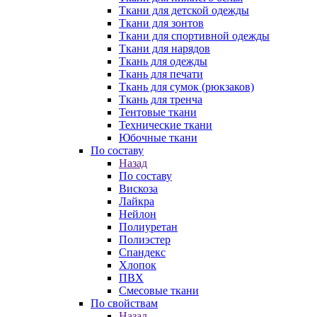
Ткани для детской одежды
Ткани для зонтов
Ткани для спортивной одежды
Ткани для нарядов
Ткань для одежды
Ткань для печати
Ткань для сумок (рюкзаков)
Ткань для тренча
Тентовые ткани
Технические ткани
Юбочные ткани
По составу
Назад
По составу
Вискоза
Лайкра
Нейлон
Полиуретан
Полиэстер
Спандекс
Хлопок
ПВХ
Смесовые ткани
По свойствам
Назад