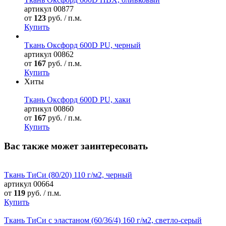
артикул
00877
от
123
руб. / п.м.
Купить
Ткань Оксфорд 600D PU, черный
артикул
00862
от
167
руб. / п.м.
Купить
Хиты
Ткань Оксфорд 600D PU, хаки
артикул
00860
от
167
руб. / п.м.
Купить
Вас также может заинтересовать
Ткань ТиСи (80/20) 110 г/м2, черный
артикул
00664
от
119
руб. / п.м.
Купить
Ткань ТиСи с эластаном (60/36/4) 160 г/м2, светло-серый