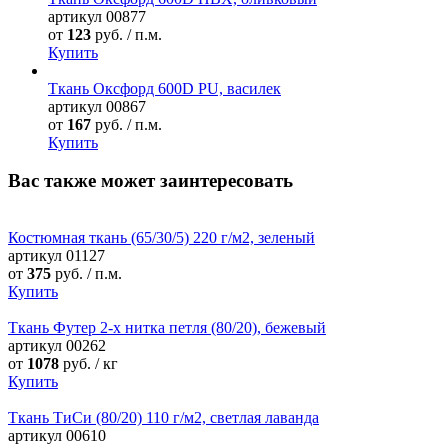
артикул
00877
от
123
руб. / п.м.
Купить
Ткань Оксфорд 600D PU, василек
артикул
00867
от
167
руб. / п.м.
Купить
Вас также может заинтересовать
Костюмная ткань (65/30/5) 220 г/м2, зеленый
артикул
01127
от
375
руб. / п.м.
Купить
Ткань Футер 2-х нитка петля (80/20), бежевый
артикул
00262
от
1078
руб. / кг
Купить
Ткань ТиСи (80/20) 110 г/м2, светлая лаванда
артикул
00610