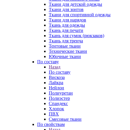
Ткани для детской одежды
Ткани для зонтов
Ткани для спортивной одежды
Ткани для нарядов
Ткань для одежды
Ткань для печати
Ткань для сумок (рюкзаков)
Ткань для тренча
Тентовые ткани
Технические ткани
Юбочные ткани
По составу
Назад
По составу
Вискоза
Лайкра
Нейлон
Полиуретан
Полиэстер
Спандекс
Хлопок
ПВХ
Смесовые ткани
По свойствам
Назад