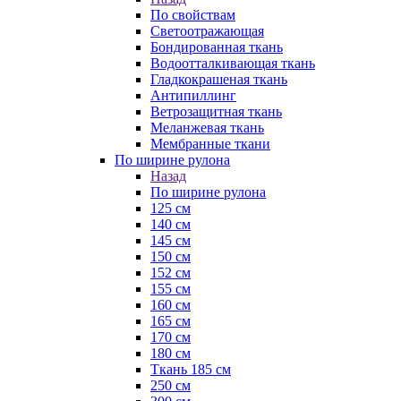
По свойствам
Светоотражающая
Бондированная ткань
Водоотталкивающая ткань
Гладкокрашеная ткань
Антипиллинг
Ветрозащитная ткань
Меланжевая ткань
Мембранные ткани
По ширине рулона
Назад
По ширине рулона
125 см
140 см
145 см
150 см
152 см
155 см
160 см
165 см
170 см
180 см
Ткань 185 см
250 см