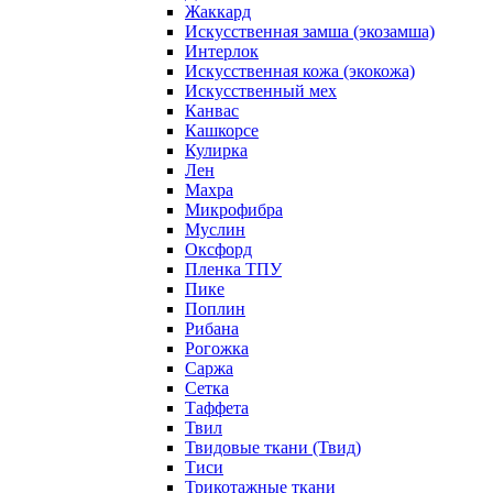
Жаккард
Искусственная замша (экозамша)
Интерлок
Искусственная кожа (экокожа)
Искусственный мех
Канвас
Кашкорсе
Кулирка
Лен
Махра
Микрофибра
Муслин
Оксфорд
Пленка ТПУ
Пике
Поплин
Рибана
Рогожка
Саржа
Сетка
Таффета
Твил
Твидовые ткани (Твид)
Тиси
Трикотажные ткани