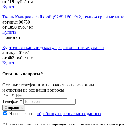
от
119
руб. / п.м.
Купить
Ткань Кулирка с лайкрой (92/8) 160 г/м2, темно-серый меланж
артикул
00750
от
1098
руб. / кг
Купить
Новинки
Курточная ткань под кожу, графитовый жемчужный
артикул
01631
от
463
руб. / п.м.
Купить
Остались вопросы?
Оставьте телефон и мы с радостью перезвоним
и ответим на все ваши вопросы
Имя
*
Телефон
*
Я согласен на
обработку персональных данных
* Представленная на сайте информация носит ознакомительный характер и