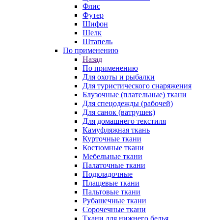
Флис
Футер
Шифон
Шелк
Штапель
По применению
Назад
По применению
Для охоты и рыбалки
Для туристического снаряжения
Блузочные (плательные) ткани
Для спецодежды (рабочей)
Для санок (ватрушек)
Для домашнего текстиля
Камуфляжная ткань
Курточные ткани
Костюмные ткани
Мебельные ткани
Палаточные ткани
Подкладочные
Плащевые ткани
Пальтовые ткани
Рубашечные ткани
Сорочечные ткани
Ткани для нижнего белья