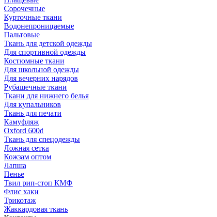
Сорочечные
Курточные ткани
Водонепроницаемые
Пальтовые
Ткань для детской одежды
Для спортивной одежды
Костюмные ткани
Для школьной одежды
Для вечерних нарядов
Рубашечные ткани
Ткани для нижнего белья
Для купальников
Ткань для печати
Камуфляж
Oxford 600d
Ткань для спецодежды
Ложная сетка
Кожзам оптом
Лапша
Пенье
Твил рип-стоп КМФ
Флис хаки
Трикотаж
Жаккардовая ткань