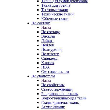
Ткань для сумок (рюкзаков)
Ткань для тренча
Тентовые ткани
Технические ткани
Юбочные ткани
По составу
Назад
По составу
Вискоза
Лайкра
Нейлон
Полиуретан
Полиэстер
Спандекс
Хлопок
ПВХ
Смесовые ткани
По свойствам
Назад
По свойствам
Светоотражающая
Бондированная ткань
Водоотталкивающая ткань
Гладкокрашеная ткань
Антипиллинг