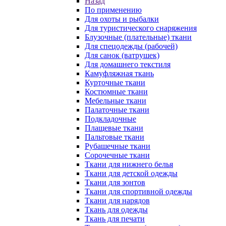
Назад
По применению
Для охоты и рыбалки
Для туристического снаряжения
Блузочные (плательные) ткани
Для спецодежды (рабочей)
Для санок (ватрушек)
Для домашнего текстиля
Камуфляжная ткань
Курточные ткани
Костюмные ткани
Мебельные ткани
Палаточные ткани
Подкладочные
Плащевые ткани
Пальтовые ткани
Рубашечные ткани
Сорочечные ткани
Ткани для нижнего белья
Ткани для детской одежды
Ткани для зонтов
Ткани для спортивной одежды
Ткани для нарядов
Ткань для одежды
Ткань для печати