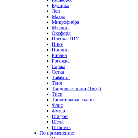
Кулирка
Лен
Махра
Микрофибра
Муслин
Оксфорд
Пленка ТПУ
Пике
Поплин
Рибана
Рогожка
Саржа
Сетка
Таффета
Твил
Твидовые ткани (Твид)
Тиси
Трикотажные ткани
Флис
Футер
Шифон
Шелк
Штапель
По применению