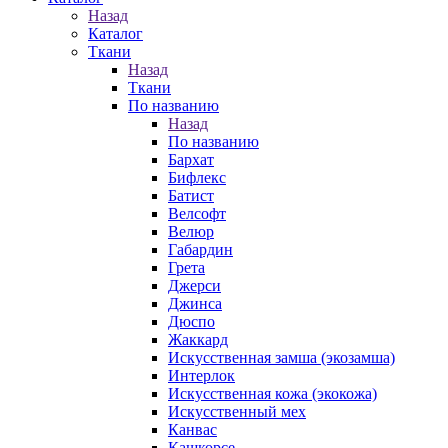
Назад
Каталог
Ткани
Назад
Ткани
По названию
Назад
По названию
Бархат
Бифлекс
Батист
Велсофт
Велюр
Габардин
Грета
Джерси
Джинса
Дюспо
Жаккард
Искусственная замша (экозамша)
Интерлок
Искусственная кожа (экокожа)
Искусственный мех
Канвас
Кашкорсе