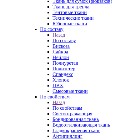
Ткань для сумок (рюкзаков)
Ткань для тренча
Тентовые ткани
Технические ткани
Юбочные ткани
По составу
Назад
По составу
Вискоза
Лайкра
Нейлон
Полиуретан
Полиэстер
Спандекс
Хлопок
ПВХ
Смесовые ткани
По свойствам
Назад
По свойствам
Светоотражающая
Бондированная ткань
Водоотталкивающая ткань
Гладкокрашеная ткань
Антипиллинг