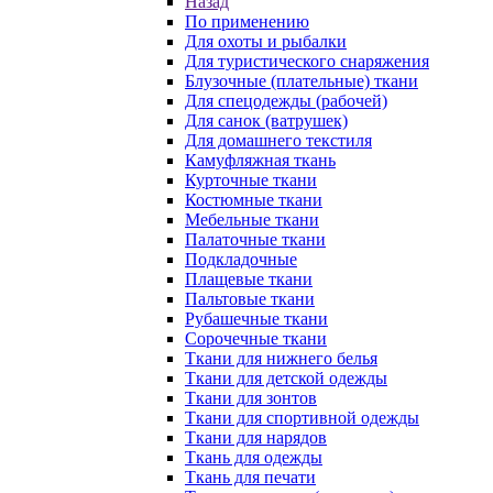
Назад
По применению
Для охоты и рыбалки
Для туристического снаряжения
Блузочные (плательные) ткани
Для спецодежды (рабочей)
Для санок (ватрушек)
Для домашнего текстиля
Камуфляжная ткань
Курточные ткани
Костюмные ткани
Мебельные ткани
Палаточные ткани
Подкладочные
Плащевые ткани
Пальтовые ткани
Рубашечные ткани
Сорочечные ткани
Ткани для нижнего белья
Ткани для детской одежды
Ткани для зонтов
Ткани для спортивной одежды
Ткани для нарядов
Ткань для одежды
Ткань для печати