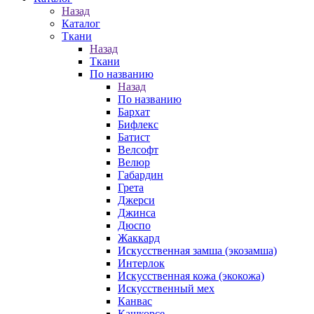
Назад
Каталог
Ткани
Назад
Ткани
По названию
Назад
По названию
Бархат
Бифлекс
Батист
Велсофт
Велюр
Габардин
Грета
Джерси
Джинса
Дюспо
Жаккард
Искусственная замша (экозамша)
Интерлок
Искусственная кожа (экокожа)
Искусственный мех
Канвас
Кашкорсе