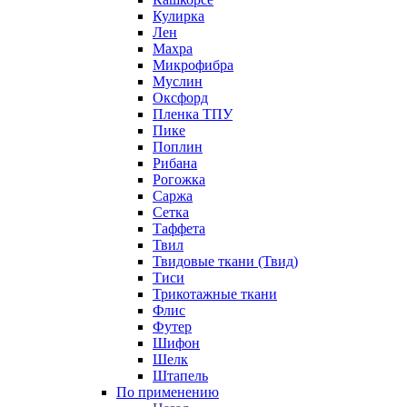
Кулирка
Лен
Махра
Микрофибра
Муслин
Оксфорд
Пленка ТПУ
Пике
Поплин
Рибана
Рогожка
Саржа
Сетка
Таффета
Твил
Твидовые ткани (Твид)
Тиси
Трикотажные ткани
Флис
Футер
Шифон
Шелк
Штапель
По применению