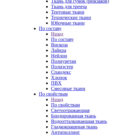
Ткань для сумок (рюкзаков)
Ткань для тренча
Тентовые ткани
Технические ткани
Юбочные ткани
По составу
Назад
По составу
Вискоза
Лайкра
Нейлон
Полиуретан
Полиэстер
Спандекс
Хлопок
ПВХ
Смесовые ткани
По свойствам
Назад
По свойствам
Светоотражающая
Бондированная ткань
Водоотталкивающая ткань
Гладкокрашеная ткань
Антипиллинг