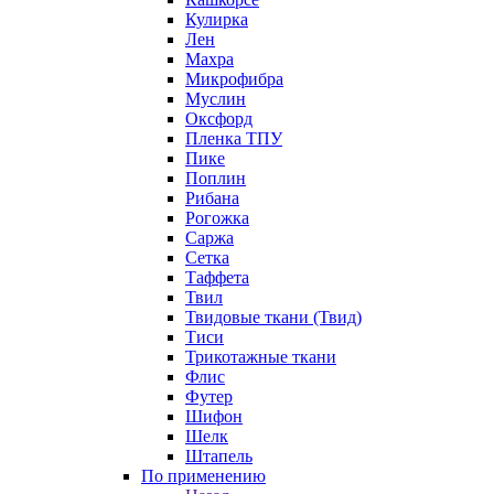
Кулирка
Лен
Махра
Микрофибра
Муслин
Оксфорд
Пленка ТПУ
Пике
Поплин
Рибана
Рогожка
Саржа
Сетка
Таффета
Твил
Твидовые ткани (Твид)
Тиси
Трикотажные ткани
Флис
Футер
Шифон
Шелк
Штапель
По применению