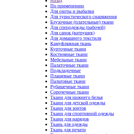
Назад
По применению
Для охоты и рыбалки
Для туристического снаряжения
Блузочные (плательные) ткани
Для спецодежды (рабочей)
Для санок (ватрушек)
Для домашнего текстиля
Камуфляжная ткань
Курточные ткани
Костюмные ткани
Мебельные ткани
Палаточные ткани
Подкладочные
Плащевые ткани
Пальтовые ткани
Рубашечные ткани
Сорочечные ткани
Ткани для нижнего белья
Ткани для детской одежды
Ткани для зонтов
Ткани для спортивной одежды
Ткани для нарядов
Ткань для одежды
Ткань для печати