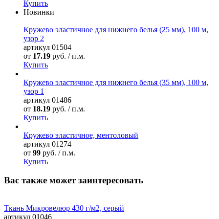
Купить
Новинки
Кружево эластичное для нижнего белья (25 мм), 100 м,
узор 2
артикул
01504
от
17.19
руб. / п.м.
Купить
Кружево эластичное для нижнего белья (35 мм), 100 м,
узор 1
артикул
01486
от
18.19
руб. / п.м.
Купить
Кружево эластичное, ментоловый
артикул
01274
от
99
руб. / п.м.
Купить
Вас также может заинтересовать
Ткань Микровелюр 430 г/м2, серый
артикул
01046