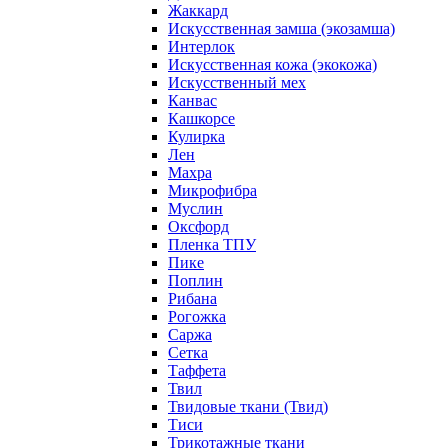
Жаккард
Искусственная замша (экозамша)
Интерлок
Искусственная кожа (экокожа)
Искусственный мех
Канвас
Кашкорсе
Кулирка
Лен
Махра
Микрофибра
Муслин
Оксфорд
Пленка ТПУ
Пике
Поплин
Рибана
Рогожка
Саржа
Сетка
Таффета
Твил
Твидовые ткани (Твид)
Тиси
Трикотажные ткани