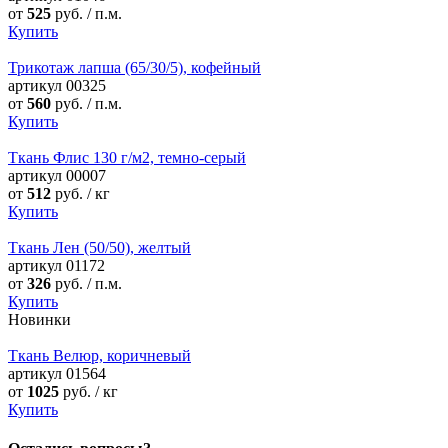
от
525
руб. / п.м.
Купить
Трикотаж лапша (65/30/5), кофейный
артикул
00325
от
560
руб. / п.м.
Купить
Ткань Флис 130 г/м2, темно-серый
артикул
00007
от
512
руб. / кг
Купить
Ткань Лен (50/50), желтый
артикул
01172
от
326
руб. / п.м.
Купить
Новинки
Ткань Велюр, коричневый
артикул
01564
от
1025
руб. / кг
Купить