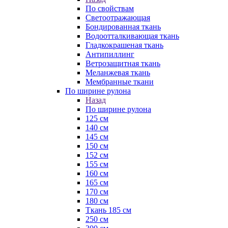
По свойствам
Светоотражающая
Бондированная ткань
Водоотталкивающая ткань
Гладкокрашеная ткань
Антипиллинг
Ветрозащитная ткань
Меланжевая ткань
Мембранные ткани
По ширине рулона
Назад
По ширине рулона
125 см
140 см
145 см
150 см
152 см
155 см
160 см
165 см
170 см
180 см
Ткань 185 см
250 см