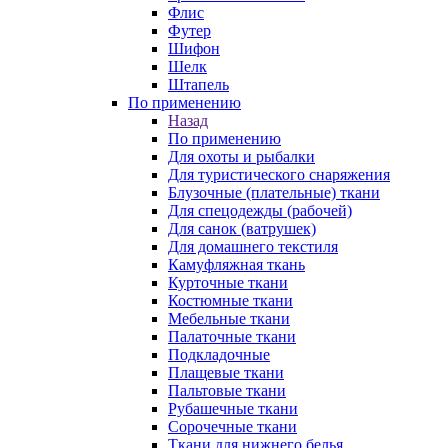
Флис
Футер
Шифон
Шелк
Штапель
По применению
Назад
По применению
Для охоты и рыбалки
Для туристического снаряжения
Блузочные (плательные) ткани
Для спецодежды (рабочей)
Для санок (ватрушек)
Для домашнего текстиля
Камуфляжная ткань
Курточные ткани
Костюмные ткани
Мебельные ткани
Палаточные ткани
Подкладочные
Плащевые ткани
Пальтовые ткани
Рубашечные ткани
Сорочечные ткани
Ткани для нижнего белья