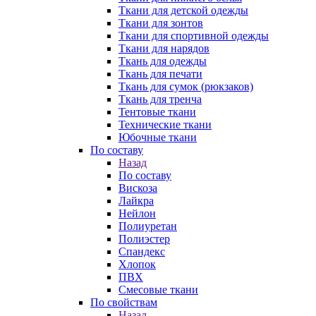
Ткани для детской одежды
Ткани для зонтов
Ткани для спортивной одежды
Ткани для нарядов
Ткань для одежды
Ткань для печати
Ткань для сумок (рюкзаков)
Ткань для тренча
Тентовые ткани
Технические ткани
Юбочные ткани
По составу
Назад
По составу
Вискоза
Лайкра
Нейлон
Полиуретан
Полиэстер
Спандекс
Хлопок
ПВХ
Смесовые ткани
По свойствам
Назад