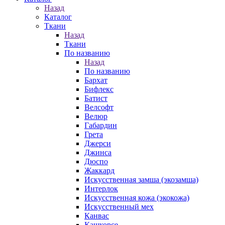
Назад
Каталог
Ткани
Назад
Ткани
По названию
Назад
По названию
Бархат
Бифлекс
Батист
Велсофт
Велюр
Габардин
Грета
Джерси
Джинса
Дюспо
Жаккард
Искусственная замша (экозамша)
Интерлок
Искусственная кожа (экокожа)
Искусственный мех
Канвас
Кашкорсе