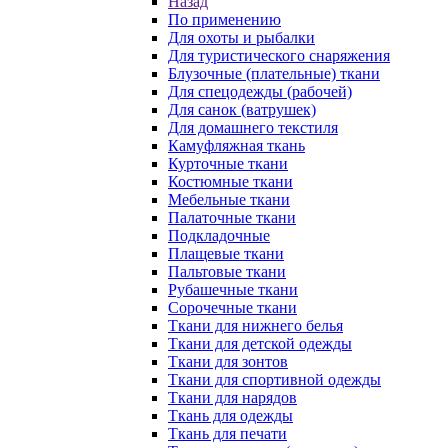
Назад
По применению
Для охоты и рыбалки
Для туристического снаряжения
Блузочные (плательные) ткани
Для спецодежды (рабочей)
Для санок (ватрушек)
Для домашнего текстиля
Камуфляжная ткань
Курточные ткани
Костюмные ткани
Мебельные ткани
Палаточные ткани
Подкладочные
Плащевые ткани
Пальтовые ткани
Рубашечные ткани
Сорочечные ткани
Ткани для нижнего белья
Ткани для детской одежды
Ткани для зонтов
Ткани для спортивной одежды
Ткани для нарядов
Ткань для одежды
Ткань для печати