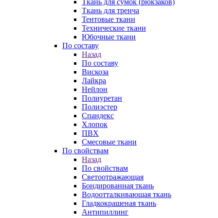
Ткань для сумок (рюкзаков)
Ткань для тренча
Тентовые ткани
Технические ткани
Юбочные ткани
По составу
Назад
По составу
Вискоза
Лайкра
Нейлон
Полиуретан
Полиэстер
Спандекс
Хлопок
ПВХ
Смесовые ткани
По свойствам
Назад
По свойствам
Светоотражающая
Бондированная ткань
Водоотталкивающая ткань
Гладкокрашеная ткань
Антипиллинг