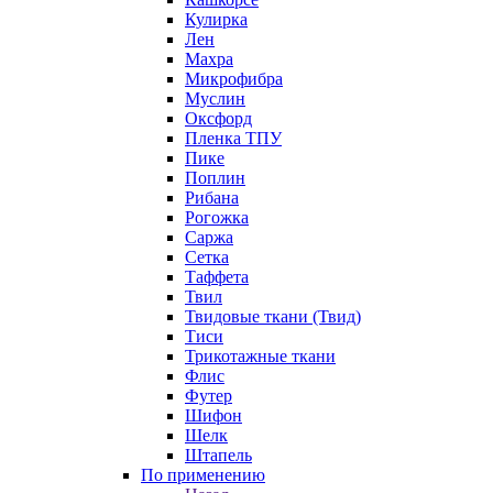
Кулирка
Лен
Махра
Микрофибра
Муслин
Оксфорд
Пленка ТПУ
Пике
Поплин
Рибана
Рогожка
Саржа
Сетка
Таффета
Твил
Твидовые ткани (Твид)
Тиси
Трикотажные ткани
Флис
Футер
Шифон
Шелк
Штапель
По применению