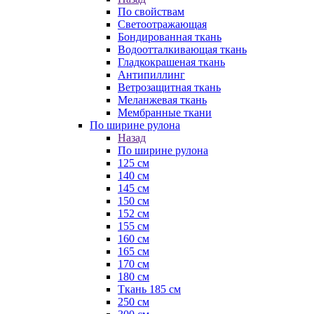
По свойствам
Светоотражающая
Бондированная ткань
Водоотталкивающая ткань
Гладкокрашеная ткань
Антипиллинг
Ветрозащитная ткань
Меланжевая ткань
Мембранные ткани
По ширине рулона
Назад
По ширине рулона
125 см
140 см
145 см
150 см
152 см
155 см
160 см
165 см
170 см
180 см
Ткань 185 см
250 см