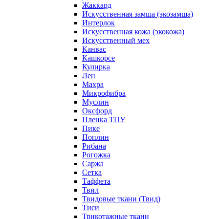
Жаккард
Искусственная замша (экозамша)
Интерлок
Искусственная кожа (экокожа)
Искусственный мех
Канвас
Кашкорсе
Кулирка
Лен
Махра
Микрофибра
Муслин
Оксфорд
Пленка ТПУ
Пике
Поплин
Рибана
Рогожка
Саржа
Сетка
Таффета
Твил
Твидовые ткани (Твид)
Тиси
Трикотажные ткани