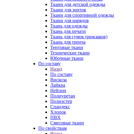
Ткани для детской одежды
Ткани для зонтов
Ткани для спортивной одежды
Ткани для нарядов
Ткань для одежды
Ткань для печати
Ткань для сумок (рюкзаков)
Ткань для тренча
Тентовые ткани
Технические ткани
Юбочные ткани
По составу
Назад
По составу
Вискоза
Лайкра
Нейлон
Полиуретан
Полиэстер
Спандекс
Хлопок
ПВХ
Смесовые ткани
По свойствам
Назад