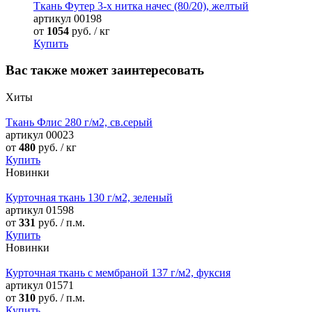
Ткань Футер 3-х нитка начес (80/20), желтый
артикул
00198
от
1054
руб. / кг
Купить
Вас также может заинтересовать
Хиты
Ткань Флис 280 г/м2, св.серый
артикул
00023
от
480
руб. / кг
Купить
Новинки
Курточная ткань 130 г/м2, зеленый
артикул
01598
от
331
руб. / п.м.
Купить
Новинки
Курточная ткань с мембраной 137 г/м2, фуксия
артикул
01571
от
310
руб. / п.м.
Купить