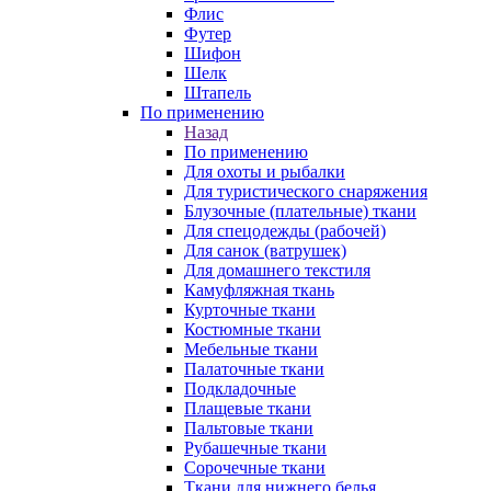
Флис
Футер
Шифон
Шелк
Штапель
По применению
Назад
По применению
Для охоты и рыбалки
Для туристического снаряжения
Блузочные (плательные) ткани
Для спецодежды (рабочей)
Для санок (ватрушек)
Для домашнего текстиля
Камуфляжная ткань
Курточные ткани
Костюмные ткани
Мебельные ткани
Палаточные ткани
Подкладочные
Плащевые ткани
Пальтовые ткани
Рубашечные ткани
Сорочечные ткани
Ткани для нижнего белья