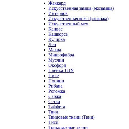
Жаккард
Искусственная замша (экозамша)
Интерлок
Искусственная кожа (экокожа)
Искусственный мех
Канвас
Кашкорсе
Кулирка
Лен
Махра
Микрофибра
Муслин
Оксфорд
Пленка ТПУ
Пике
Поплин
Рибана
Рогожка
Саржа
Сетка
Таффета
Твил
Твидовые ткани (Твид)
Тиси
Трикотажные ткани