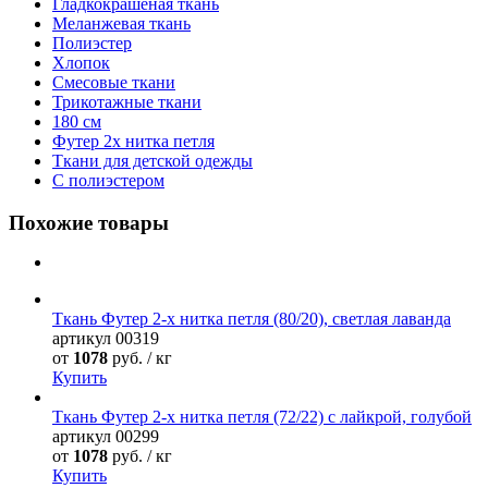
Гладкокрашеная ткань
Меланжевая ткань
Полиэстер
Хлопок
Смесовые ткани
Трикотажные ткани
180 см
Футер 2х нитка петля
Ткани для детской одежды
C полиэстером
Похожие товары
Ткань Футер 2-х нитка петля (80/20), светлая лаванда
артикул
00319
от
1078
руб. / кг
Купить
Ткань Футер 2-х нитка петля (72/22) с лайкрой, голубой
артикул
00299
от
1078
руб. / кг
Купить