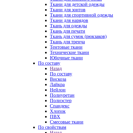
Ткани для детской одежды
Ткани для зонтов
Ткани для спортивной одежды
Ткани для нарядов
Ткань для одежды
Ткань для печати
Ткань для сумок (рюкзаков)
Ткань для тренча
Тентовые ткани
Технические ткани
Юбочные ткани
По составу
Назад
По составу
Вискоза
Лайкра
Нейлон
Полиуретан
Полиэстер
Спандекс
Хлопок
ПВХ
Смесовые ткани
По свойствам
Назад