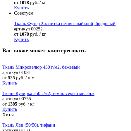
от
1078
руб. / кг
Купить
Советуем
Ткань Футер 2-х нитка петля с лайкрой, бордовый
артикул
00252
от
1078
руб. / кг
Купить
Вас также может заинтересовать
Ткань Микровелюр 430 г/м2, бежевый
артикул
01081
от
525
руб. / п.м.
Купить
Ткань Кулирка 250 г/м2, темно-серый меланж
артикул
00755
от
1385
руб. / кг
Купить
Хиты
Ткань Лен (50/50), тифани
артикул
01171