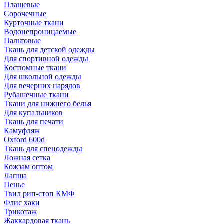
Плащевые
Сорочечные
Курточные ткани
Водонепроницаемые
Пальтовые
Ткань для детской одежды
Для спортивной одежды
Костюмные ткани
Для школьной одежды
Для вечерних нарядов
Рубашечные ткани
Ткани для нижнего белья
Для купальников
Ткань для печати
Камуфляж
Oxford 600d
Ткань для спецодежды
Ложная сетка
Кожзам оптом
Лапша
Пенье
Твил рип-стоп КМФ
Флис хаки
Трикотаж
Жаккардовая ткань