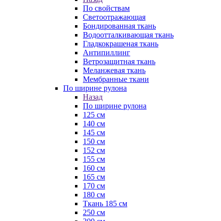
По свойствам
Светоотражающая
Бондированная ткань
Водоотталкивающая ткань
Гладкокрашеная ткань
Антипиллинг
Ветрозащитная ткань
Меланжевая ткань
Мембранные ткани
По ширине рулона
Назад
По ширине рулона
125 см
140 см
145 см
150 см
152 см
155 см
160 см
165 см
170 см
180 см
Ткань 185 см
250 см