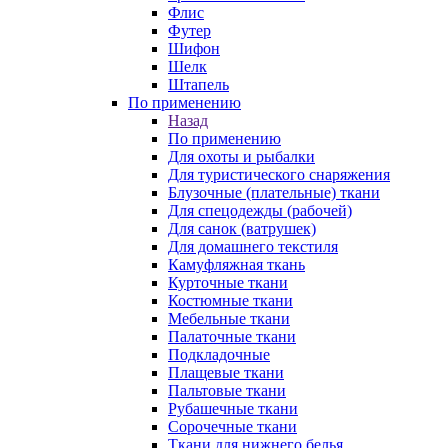
Флис
Футер
Шифон
Шелк
Штапель
По применению
Назад
По применению
Для охоты и рыбалки
Для туристического снаряжения
Блузочные (плательные) ткани
Для спецодежды (рабочей)
Для санок (ватрушек)
Для домашнего текстиля
Камуфляжная ткань
Курточные ткани
Костюмные ткани
Мебельные ткани
Палаточные ткани
Подкладочные
Плащевые ткани
Пальтовые ткани
Рубашечные ткани
Сорочечные ткани
Ткани для нижнего белья