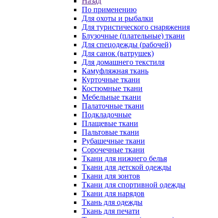
Назад
По применению
Для охоты и рыбалки
Для туристического снаряжения
Блузочные (плательные) ткани
Для спецодежды (рабочей)
Для санок (ватрушек)
Для домашнего текстиля
Камуфляжная ткань
Курточные ткани
Костюмные ткани
Мебельные ткани
Палаточные ткани
Подкладочные
Плащевые ткани
Пальтовые ткани
Рубашечные ткани
Сорочечные ткани
Ткани для нижнего белья
Ткани для детской одежды
Ткани для зонтов
Ткани для спортивной одежды
Ткани для нарядов
Ткань для одежды
Ткань для печати