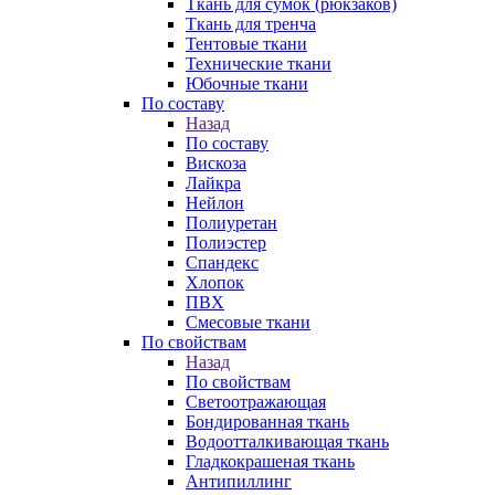
Ткань для сумок (рюкзаков)
Ткань для тренча
Тентовые ткани
Технические ткани
Юбочные ткани
По составу
Назад
По составу
Вискоза
Лайкра
Нейлон
Полиуретан
Полиэстер
Спандекс
Хлопок
ПВХ
Смесовые ткани
По свойствам
Назад
По свойствам
Светоотражающая
Бондированная ткань
Водоотталкивающая ткань
Гладкокрашеная ткань
Антипиллинг