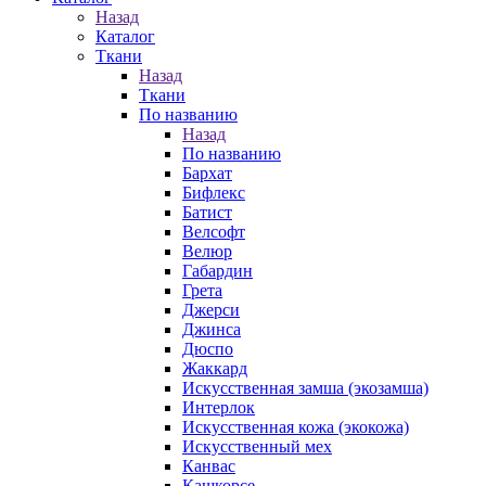
Назад
Каталог
Ткани
Назад
Ткани
По названию
Назад
По названию
Бархат
Бифлекс
Батист
Велсофт
Велюр
Габардин
Грета
Джерси
Джинса
Дюспо
Жаккард
Искусственная замша (экозамша)
Интерлок
Искусственная кожа (экокожа)
Искусственный мех
Канвас
Кашкорсе