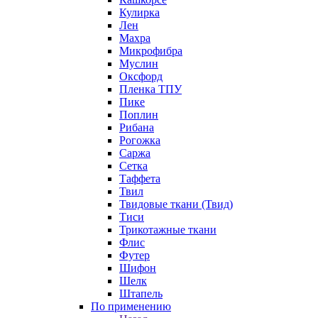
Кулирка
Лен
Махра
Микрофибра
Муслин
Оксфорд
Пленка ТПУ
Пике
Поплин
Рибана
Рогожка
Саржа
Сетка
Таффета
Твил
Твидовые ткани (Твид)
Тиси
Трикотажные ткани
Флис
Футер
Шифон
Шелк
Штапель
По применению